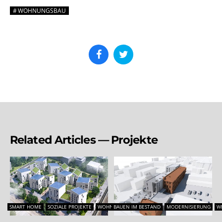
WOHNUNGSBAU
Related Articles — Projekte
SMART HOME
SOZIALE PROJEKTE
WOHNUNGSBAU
BAUEN IM BESTAND
MODERNISIERUNG
W