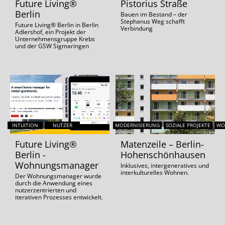
Future Living®
Pistorius Straße
Berlin
Bauen im Bestand – der
Stephanus Weg schafft
Future Living® Berlin in Berlin
Verbindung
Adlershof, ein Projekt der
Unternehmensgruppe Krebs
und der GSW Sigmaringen
INTUITION
NUTZER
MODERNISIERUNG
SOZIALE PROJEKTE
WO
Future Living®
Matenzeile – Berlin-
Berlin -
Hohenschönhausen
Wohnungsmanager
Inklusives, intergeneratives und
interkulturelles Wohnen.
Der Wohnungsmanager wurde
durch die Anwendung eines
nutzerzentrierten und
iterativen Prozesses entwickelt.