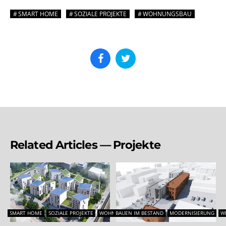
SMART HOME
SOZIALE PROJEKTE
WOHNUNGSBAU
Related Articles — Projekte
SMART HOME
SOZIALE PROJEKTE
WOHNUNGSBAU
BAUEN IM BESTAND
MODERNISIERUNG
W