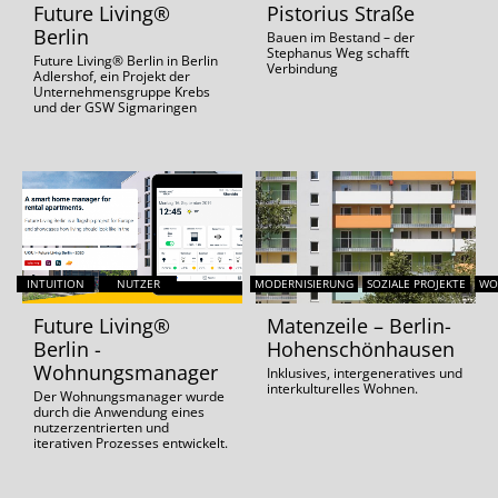
Future Living®
Pistorius Straße
Berlin
Bauen im Bestand – der
Stephanus Weg schafft
Future Living® Berlin in Berlin
Verbindung
Adlershof, ein Projekt der
Unternehmensgruppe Krebs
und der GSW Sigmaringen
INTUITION
NUTZER
MODERNISIERUNG
SOZIALE PROJEKTE
WO
Future Living®
Matenzeile – Berlin-
Berlin -
Hohenschönhausen
Wohnungsmanager
Inklusives, intergeneratives und
interkulturelles Wohnen.
Der Wohnungsmanager wurde
durch die Anwendung eines
nutzerzentrierten und
iterativen Prozesses entwickelt.